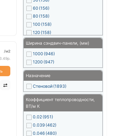
60
(156)
80
(158)
100
(158)
120
(158)
150
(158)
Ширина сэндвич-панели, (мм)
180
(80)
/м2
1000
(946)
200
(157)
3.49р.
1200
(947)
220
(40)
ть
250
(38)
Назначение
Стеновой
(1893)
Коэффициент теплопроводности,
ВТ/м К
0.02
(951)
0.039
(462)
0.046
(480)