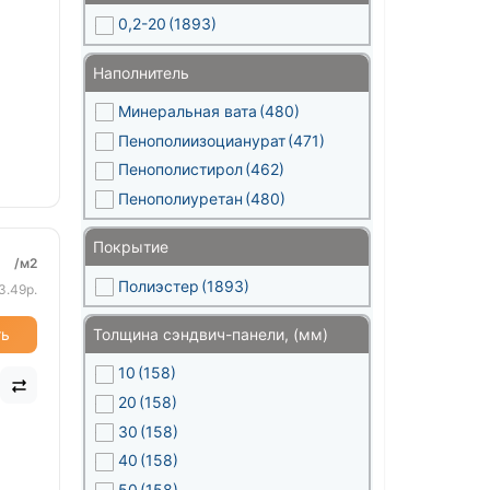
0,2-20
(1893)
Наполнитель
Минеральная вата
(480)
Пенополиизоцианурат
(471)
Пенополистирол
(462)
Пенополиуретан
(480)
Покрытие
/м2
Полиэстер
(1893)
3.49р.
Толщина сэндвич-панели, (мм)
ть
10
(158)
20
(158)
30
(158)
40
(158)
50
(158)