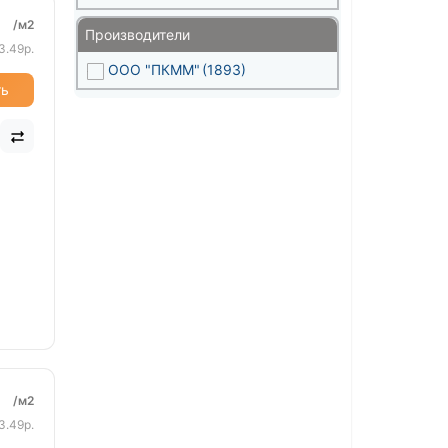
/м2
Производители
3.49р.
ООО "ПКММ"
(1893)
ть
/м2
3.49р.