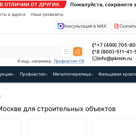
кты и адреса
Наши реквизиты
Консультация в MAX
Скачать
+7 (499) 705-8
8 (800)-511-41-
info@pkmm.ru
Я ищу, например,
Профнастил С8
рукции
Профнастил
Металлочерепица
Фальцевая кровл
в
Москве для строительных объектов