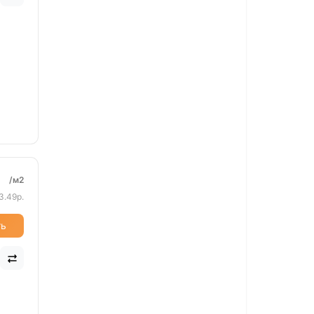
/м2
3.49р.
ть