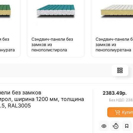
 без
Сэндвич-панели без
Сэндвич-панели б
замков из
замков из
анурата
пенополистирола
пенополиуретана
ели без замков
2383.49р.
ирол, ширина 1200 мм, толщина
Без НДС: 238
0.5, RAL3005
Купи