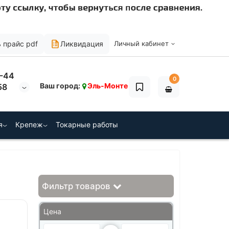
 прайс pdf
Ликвидация
Личный кабинет
0-44
0
Ваш город:
Эль-Монте
58
я
Крепеж
Токарные работы
Фильтр товаров
Цена