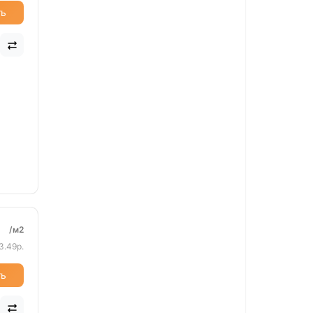
ть
/м2
3.49р.
ть