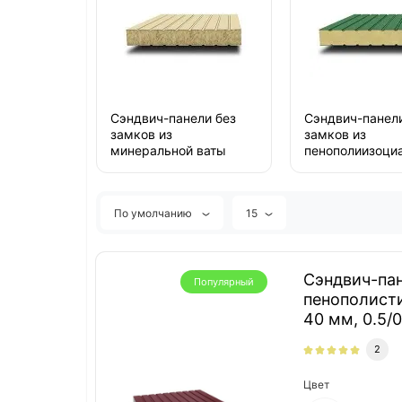
Сэндвич-панели без
Сэндвич-панели
замков из
замков из
минеральной ваты
пенополиизоци
По умолчанию
15
Сэндвич-пан
Популярный
пенополист
40 мм, 0.5/
2
Цвет