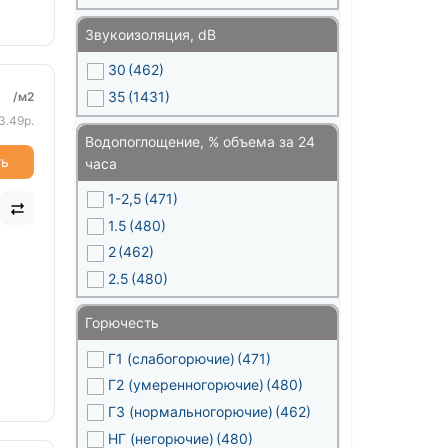
Звукоизоляция, dB
30
(462)
35
(1431)
/м2
3.49р.
Водопоглощение, % объема за 24
ть
часа
1-2,5
(471)
1.5
(480)
2
(462)
2.5
(480)
Горючесть
Г1 (слабогорючие)
(471)
Г2 (умеренногорючие)
(480)
Г3 (нормальногорючие)
(462)
НГ (негорючие)
(480)