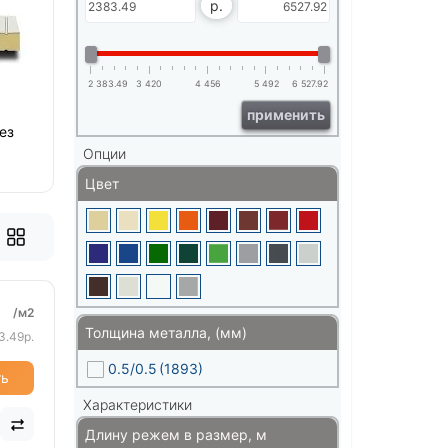
р.
2 383.49
3 420
4 456
5 492
6 527.92
применить
ез
Опции
Цвет
/м2
Толщина металла, (мм)
3.49р.
0.5/0.5
(1893)
ть
Характеристики
Длину режем в размер, м