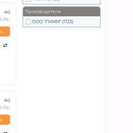
Производители
/м2
2.29р.
ООО "ПКММ"
(1723)
ь
/м2
4.53р.
ь