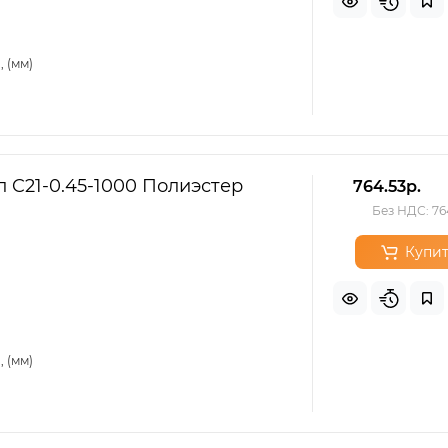
 (мм)
 C21-0.45-1000 Полиэстер
764.53р.
Без НДС: 76
Купит
 (мм)