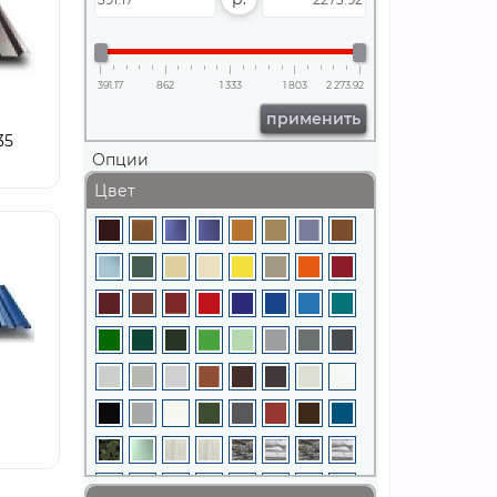
391.17
862
1 333
1 803
2 273.92
применить
35
Опции
Цвет