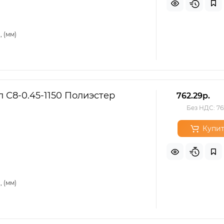
 (мм)
 С8-0.45-1150 Полиэстер
762.29р.
Без НДС: 76
Купит
 (мм)