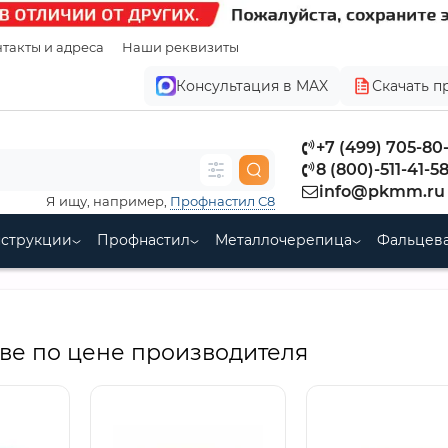
такты и адреса
Наши реквизиты
Консультация в MAX
Скачать п
+7 (499) 705-80
8 (800)-511-41-5
info@pkmm.ru
Я ищу, например,
Профнастил С8
нструкции
Профнастил
Металлочерепица
Фальцева
ве по цене производителя