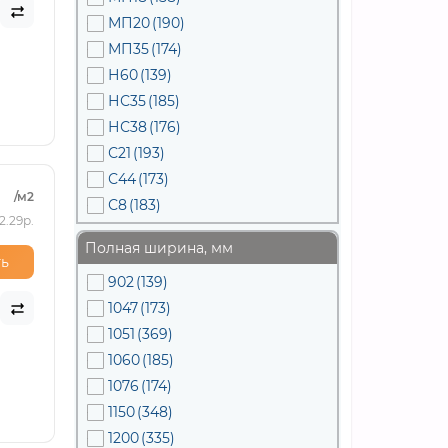
МП20
(190)
МП35
(174)
Н60
(139)
НС35
(185)
НС38
(176)
С21
(193)
С44
(173)
/м2
С8
(183)
2.29р.
Полная ширина, мм
ь
902
(139)
1047
(173)
1051
(369)
1060
(185)
1076
(174)
1150
(348)
1200
(335)