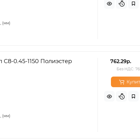
 (мм)
 С8-0.45-1150 Полиэстер
762.29р.
Без НДС: 76
Купит
 (мм)