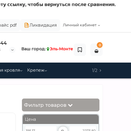
райс pdf
Ликвидация
Личный кабинет
-44
0
Ваш город:
Эль-Монте
8
я кровля
Крепеж
1/2
Фильтр товаров
Цена
р.