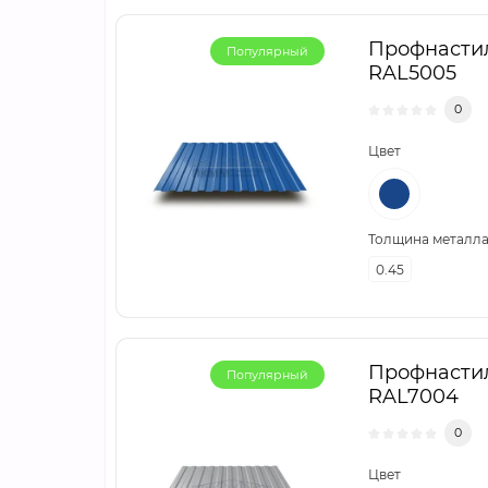
Профнастил
Популярный
RAL5005
0
Цвет
Толщина металла,
0.45
Профнастил
Популярный
RAL7004
0
Цвет