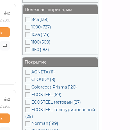
Полезная ширина, мм
/м2
845
(139)
2.29р.
1000
(727)
ь
1035
(174)
1100
(500)
1150
(183)
Покрытие
AGNETA
(11)
CLOUDY
(8)
Colorcoat Prisma
(120)
ECOSTEEL
(69)
/м2
ECOSTEEL матовый
(27)
2.29р.
ECOSTEEL текстурированный
(29)
ь
Norman
(199)