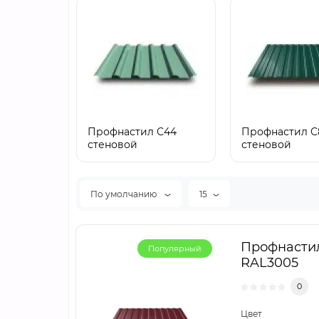
Профнастил С44
Профнастил С
стеновой
стеновой
По умолчанию
15
Профнастил
Популярный
RAL3005
0
Цвет