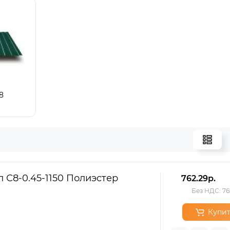
8
 С8-0.45-1150 Полиэстер
762.29р.
Без НДС: 76
Купит