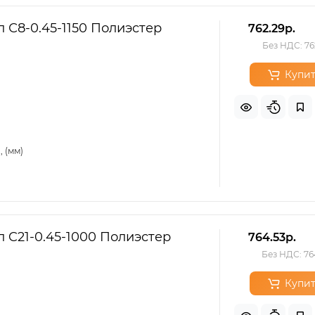
 С8-0.45-1150 Полиэстер
762.29р.
Без НДС: 76
Купит
 (мм)
 C21-0.45-1000 Полиэстер
764.53р.
Без НДС: 76
Купит