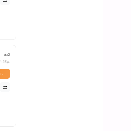
/м2
4.53р.
ь