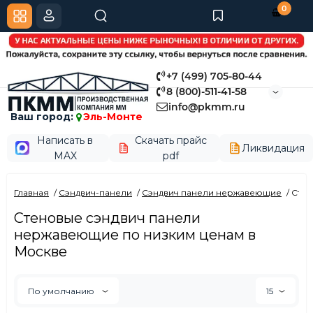
0
+7 (499) 705-80-44
8 (800)-511-41-58
info@pkmm.ru
Ваш город:
Эль-Монте
Написать в
Скачать прайс
Ликвидация
MAX
pdf
Главная
Сэндвич-панели
Сэндвич панели нержавеющие
Стен
Стеновые сэндвич панели
нержавеющие по низким ценам в
Москве
По умолчанию
15