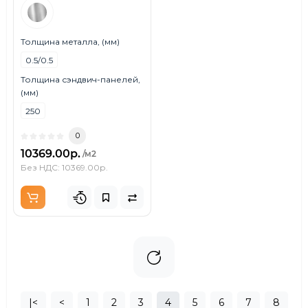
Толщина металла, (мм)
0.5/0.5
Толщина сэндвич-панелей,
(мм)
250
0
10369.00р.
/м2
Без НДС: 10369.00р.
|<
<
1
2
3
4
5
6
7
8