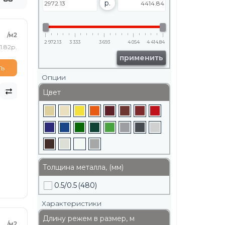
р.
/м2
2 972.13
3 333
3 693
4 054
4 414.84
1.82р.
применить
ть
Опции
Цвет
Толщина металла, (мм)
0.5/0.5
(480)
Характеристики
Длину режем в размер, м
/м2