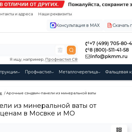
нтакты и адреса
Наши реквизиты
Консультация в MAX
Скачать 
+7 (499) 705-80-
8 (800)-511-41-58
info@pkmm.ru
Я ищу, например,
Профнастил С8
струкции
Профнастил
Металлочерепица
Фальцевая к
е
Арочные сэндвич-панели из минеральной ваты
ели из минеральной ваты от
 ценам в Мосвке и МО