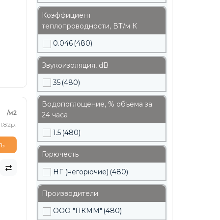
Коэффициент
теплопроводности, ВТ/м К
0.046
(480)
Звукоизоляция, dB
35
(480)
Водопоглощение, % объема за
/м2
24 часа
1.82р.
1.5
(480)
ть
Горючесть
НГ (негорючие)
(480)
Производители
ООО "ПКММ"
(480)