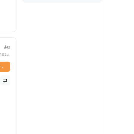
/м2
1.82р.
ть