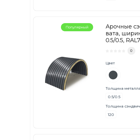
Арочные с
Популярный
вата, ширин
0.5/0.5, RAL
0
Цвет
Толщина металла,
0.5/0.5
Толщина сэндвич
120