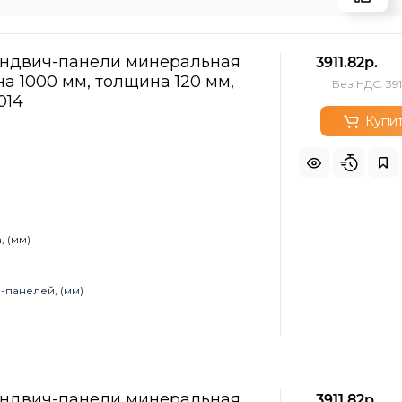
эндвич-панели минеральная
3911.82р.
а 1000 мм, толщина 120 мм,
Без НДС: 391
1014
Купи
 (мм)
-панелей, (мм)
эндвич-панели минеральная
3911.82р.