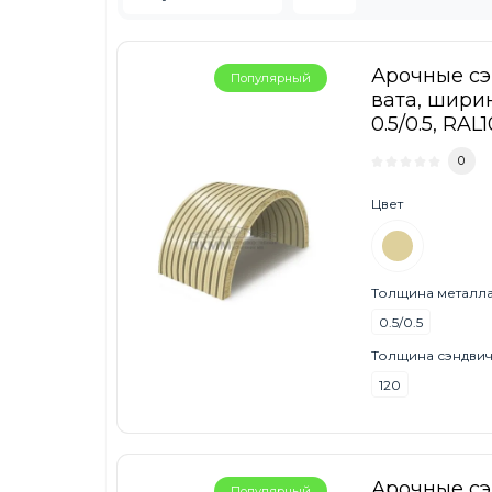
Арочные с
Популярный
вата, ширин
0.5/0.5, RAL
0
Цвет
Толщина металла,
0.5/0.5
Толщина сэндвич
120
Арочные с
Популярный