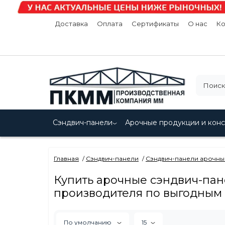
Доставка
Оплата
Сертификаты
О нас
Ко
Сэндвич-панели
Арочные продукции и кон
Главная
Сэндвич-панели
Сэндвич-панели арочны
Купить арочные сэндвич-пан
производителя по выгодным
По умолчанию
15