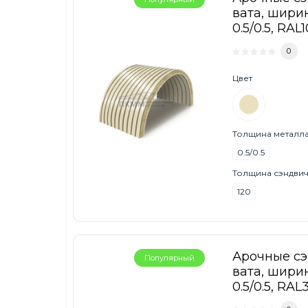
вата, ширин
0.5/0.5, RAL1
0
Цвет
Толщина металла,
0.5/0.5
Толщина сэндвич
120
Арочные с
Популярный
вата, ширин
0.5/0.5, RAL