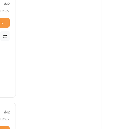
/м2
1.82р.
ть
/м2
1.82р.