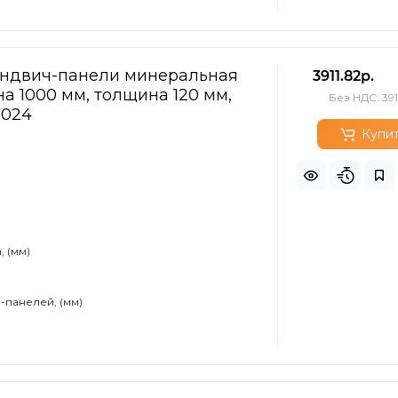
эндвич-панели минеральная
3911.82р.
а 1000 мм, толщина 120 мм,
Без НДС: 391
7024
Купи
 (мм)
-панелей, (мм)