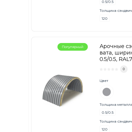
0.5/0.5
Толщина сэндвич
120
Арочные с
Популярный
вата, ширин
0.5/0.5, RAL
0
Цвет
Толщина металла,
0.5/0.5
Толщина сэндвич
120