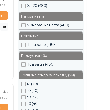
0,2-20
(480)
1.82р.
ть
Наполнитель
Минеральная вата
(480)
Покрытие
Полиэстер
(480)
Радиус изгиба
Под заказ
(480)
Толщина сэндвич-панели, (мм)
10
(40)
20
(40)
/м2
30
(40)
1.82р.
40
(40)
ть