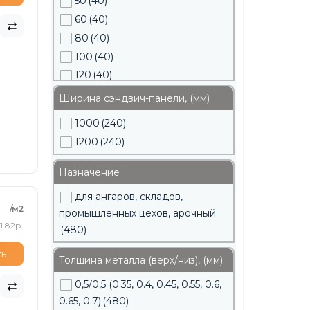
50
(40)
60
(40)
80
(40)
100
(40)
120
(40)
150
(40)
Ширина сэндвич-панели, (мм)
180
(40)
1000
(240)
200
(40)
1200
(240)
Назначение
для ангаров, складов,
/м2
промышленных цехов, арочный
1.82р.
(480)
ть
Толщина металла (верх/низ), (мм)
0,5/0,5 (0.35, 0.4, 0.45, 0.55, 0.6,
0.65, 0.7)
(480)