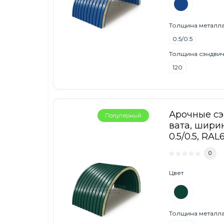
Толщина металла,
0.5/0.5
Толщина сэндвич
120
Арочные с
Популярный
вата, ширин
0.5/0.5, RAL
0
Цвет
Толщина металла,