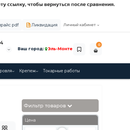
прайс pdf
Ликвидация
Личный кабинет
44
0
Ваш город:
Эль-Монте
ровля
Крепеж
Токарные работы
Фильтр товаров
Цена