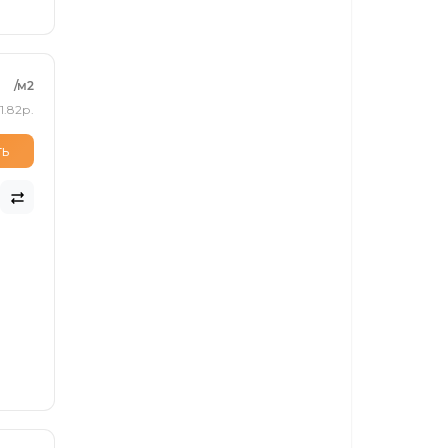
/м2
1.82р.
ть