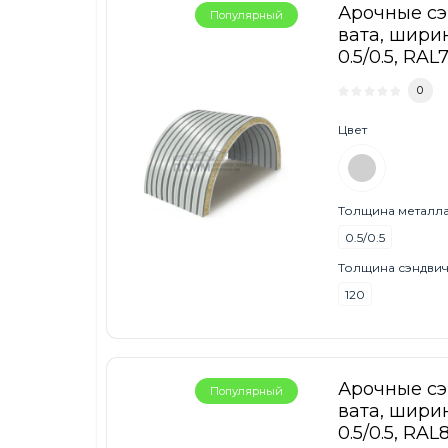
Арочные с
Популярный
вата, ширин
0.5/0.5, RAL
0
Цвет
Толщина металла,
0.5/0.5
Толщина сэндвич
120
Арочные с
Популярный
вата, ширин
0.5/0.5, RAL