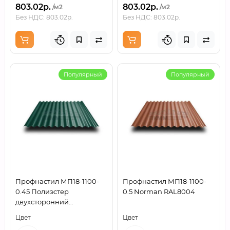
803.02р.
803.02р.
/м2
/м2
Без НДС: 803.02р.
Без НДС: 803.02р.
Популярный
Популярный
Профнастил МП18-1100-
Профнастил МП18-1100-
0.45 Полиэстер
0.5 Norman RAL8004
двухсторонний
RAL6005/6005
Цвет
Цвет