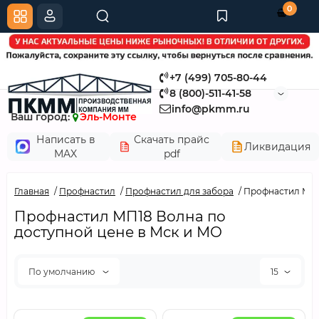
0
+7 (499) 705-80-44
8 (800)-511-41-58
info@pkmm.ru
Ваш город:
Эль-Монте
Написать в
Скачать прайс
Ликвидация
MAX
pdf
Главная
Профнастил
Профнастил для забора
Профнастил МП1
Профнастил МП18 Волна по
доступной цене в Мск и МО
По умолчанию
15