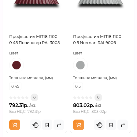
Профнастил МП18-1100-
Профнастил МП18-1100-
0.45 Полиэстер RAL3005
0.5 Norman RAL9006
Цвет
Цвет
Толщина металла, (мм)
Толщина металла, (мм)
0.45
0.5
0
0
792.31р.
803.02р.
/м2
/м2
Без НДС: 792.31р.
Без НДС: 803.02р.