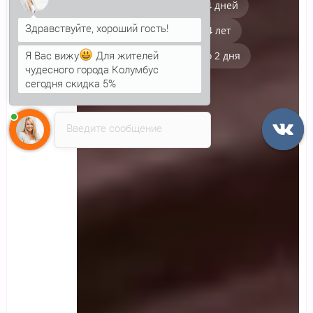
✓
Доставка от 4 дней
✓
Гарантия 14 лет
Я Вас вижу
Для жителей
✓
Производство 2 дня
чудесного города Колумбус
сегодня скидка 5%
Анна
печатает...
Введите сообщение