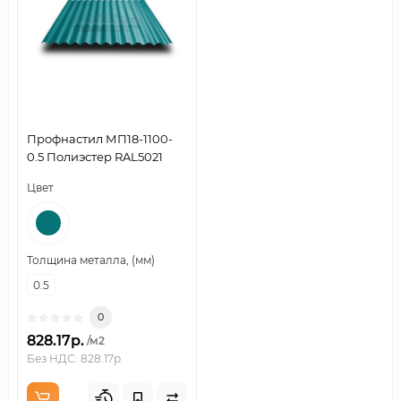
Профнастил МП18-1100-
0.5 Полиэстер RAL5021
Цвет
Толщина металла, (мм)
0.5
0
828.17р.
/м2
Без НДС: 828.17р.