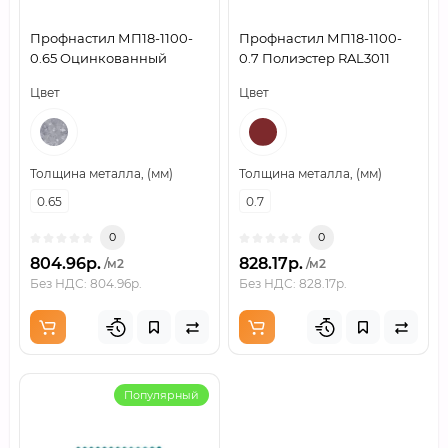
Профнастил МП18-1100-
Профнастил МП18-1100-
0.65 Оцинкованный
0.7 Полиэстер RAL3011
Цвет
Цвет
Толщина металла, (мм)
Толщина металла, (мм)
0.65
0.7
0
0
804.96р.
828.17р.
/м2
/м2
Без НДС: 804.96р.
Без НДС: 828.17р.
Популярный