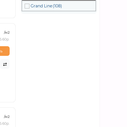
Grand Line
(108)
/м2
6.60р.
ь
/м2
6.60р.