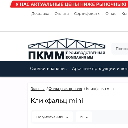
Доставка
Оплата
Сертификаты
О нас
Кон
Сэндвич-панели
Арочные продукции и ко
Главная
Фальцевая кровля
Кликфальц mini
Кликфальц mini
По умолчанию
15