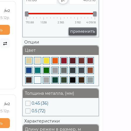
/м2
5.12р.
710.88
1 538
2 365
3 192
4 019.18
ь
применить
Опции
Цвет
Толщина металла, (мм)
0.45
(36)
/м2
0.5
(72)
5.12р.
Характеристики
ь
Длину режем в размер, м