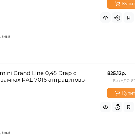
Купит
 (мм)
ini Grand Line 0,45 Drap с
825.12р.
 замках RAL 7016 антрацитово-
Без НДС: 82
Купит
 (мм)