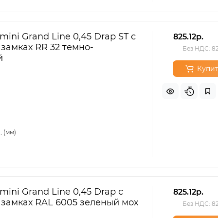
ini Grand Line 0,45 Drap ST с
825.12р.
 замках RR 32 темно-
Без НДС: 82
й
Купит
 (мм)
ini Grand Line 0,45 Drap с
825.12р.
 замках RAL 6005 зеленый мох
Без НДС: 82