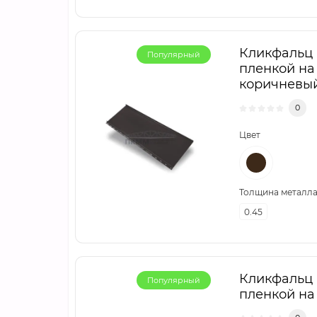
Кликфальц m
Популярный
пленкой на
коричневы
0
Цвет
Толщина металла,
0.45
Кликфальц m
Популярный
пленкой на