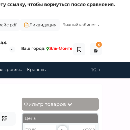
райс pdf
Ликвидация
Личный кабинет
-44
0
Ваш город:
Эль-Монте
8
я кровля
Крепеж
1/2
Фильтр товаров
Цена
р.