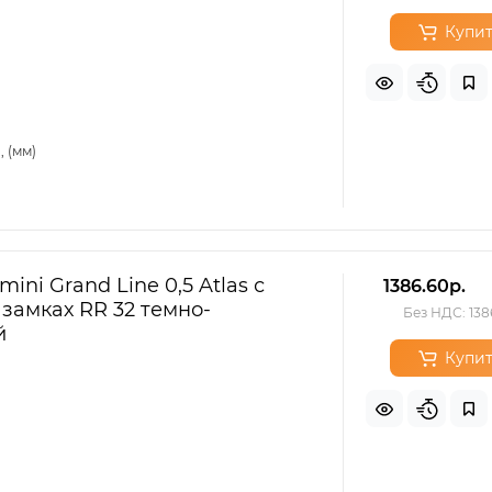
Купит
 (мм)
ini Grand Line 0,5 Atlas с
1386.60р.
 замках RR 32 темно-
Без НДС: 138
й
Купит