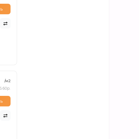
ь
/м2
6.60р.
ь