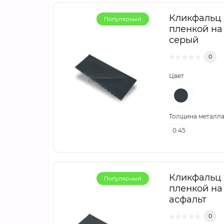
Кликфальц m
Популярный
пленкой на
серый
0
Цвет
Толщина металла,
0.45
Кликфальц m
Популярный
пленкой на
асфальт
0