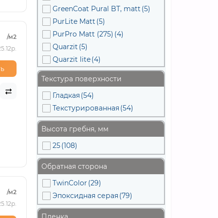
GreenCoat Pural BT, matt
(5)
PurLite Matt
(5)
PurPro Matt (275)
(4)
/м2
Quarzit
(5)
5.12р.
Quarzit lite
(4)
ь
Quarzit PRO Matt
(4)
Текстура поверхности
Rooftop Matte
(5)
Гладкая
(54)
Satin
(15)
Текстурированная
(54)
Satin Matt
(6)
Velur
(9)
Высота гребня, мм
Полиэстер
(20)
25
(108)
Обратная сторона
TwinColor
(29)
/м2
Эпоксидная серая
(79)
5.12р.
Пленка