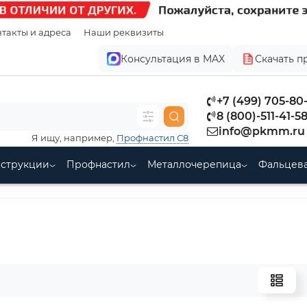
такты и адреса
Наши реквизиты
Консультация в MAX
Скачать п
+7 (499) 705-80
8 (800)-511-41-5
info@pkmm.ru
Я ищу, например,
Профнастил С8
нструкции
Профнастил
Металлочерепица
Фальцева