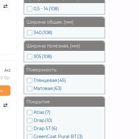
0,5 - 14
(108)
Ширина общая, (мм)
340
(108)
Ширина полезная, (мм)
305
(108)
Поверхность
/м2
5.12р.
Глянцевая
(45)
Матовая
(63)
ь
Покрытие
Atlas
(7)
Drap
(10)
Drap ST
(6)
GreenCoat Pural BT
(3)