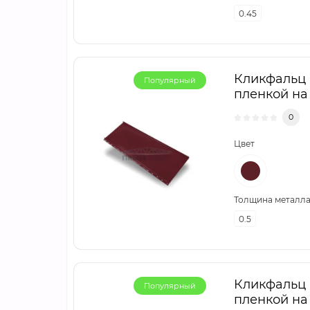
0.45
Кликфальц m
Популярный
пленкой на
0
Цвет
Толщина металла,
0.5
Кликфальц m
Популярный
пленкой на