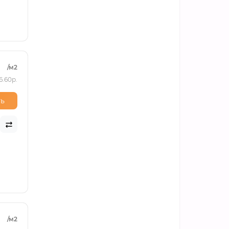
/м2
6.60р.
ь
/м2