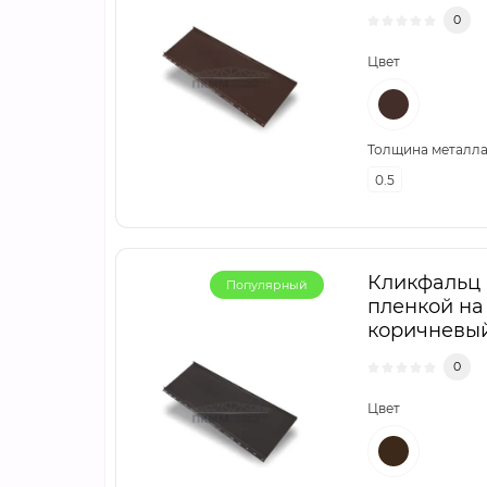
0
Цвет
Толщина металла,
0.5
Кликфальц m
Популярный
пленкой на
коричневы
0
Цвет