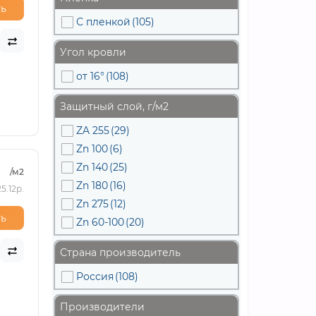
ь
С пленкой
(105)
Угол кровли
от 16°
(108)
Защитный слой, г/м2
ZA 255
(29)
Zn 100
(6)
Zn 140
(25)
/м2
Zn 180
(16)
5.12р.
Zn 275
(12)
ь
Zn 60-100
(20)
Страна производитель
Россия
(108)
Производители