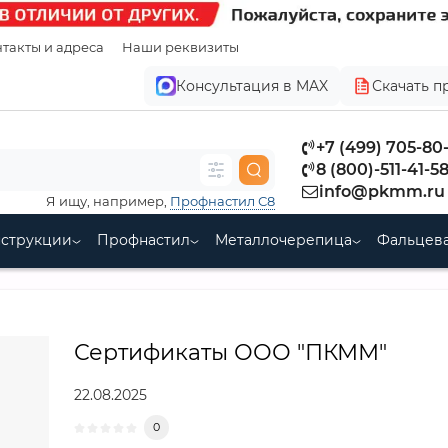
такты и адреса
Наши реквизиты
Консультация в MAX
Скачать п
+7 (499) 705-80
8 (800)-511-41-5
info@pkmm.ru
Я ищу, например,
Профнастил С8
нструкции
Профнастил
Металлочерепица
Фальцева
Сертификаты ООО "ПКММ"
22.08.2025
0