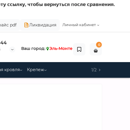
райс pdf
Ликвидация
Личный кабинет
-44
0
Ваш город:
Эль-Монте
8
я кровля
Крепеж
1/2